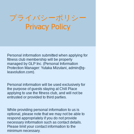
プライバシーポリシー
​Privacy Policy
Personal information submitted when applying for
fitness club membership will be properly
managed by GLP Inc. (Personal Information
Protection Manager: Yutaka Mizutani,
admin@g-
leavolution.com
).
Personal information will be used exclusively for
the purpose of guests staying at Chill Place
applying to use the fitness club, and will not be
entrusted or provided to third parties.
While providing personal information to us is
optional, please note that we may not be able to
respond appropriately if you do not provide
necessary information such as contact details.
Please limit your contact information to the
minimum necessary.