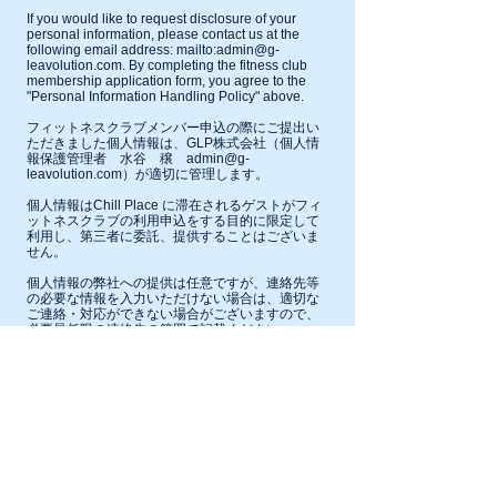
If you would like to request disclosure of your
personal information, please contact us at the
following email address: mailto:
admin@g-
leavolution.com
. By completing the fitness club
membership application form, you agree to the
"Personal Information Handling Policy" above.
フィットネスクラブメンバー申込の際にご提出い
ただきました個人情報は、GLP株式会社（個人情
報保護管理者 水谷 穣
admin@g-
leavolution.com
）が適切に管理します。
個人情報はChill Place に滞在されるゲストがフィ
ットネスクラブの利用申込をする目的に限定して
利用し、第三者に委託、提供することはございま
せん。
個人情報の弊社への提供は任意ですが、連絡先等
の必要な情報を入力いただけない場合は、適切な
ご連絡・対応ができない場合がございますので、
必要最低限の連絡先の範囲で記載ください。
なお個人情報の開示等の請求は下記メールアドレ
スまでご連絡ください。 mailto:
admin@g-
leavolution.com
フィットネスクラブメンバー申込
フォームに記入いただくことで、上記「個人情報
の取扱いについて」に同意されたとみなさせて頂
きます。