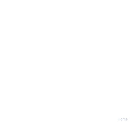
Home
© James Consulting