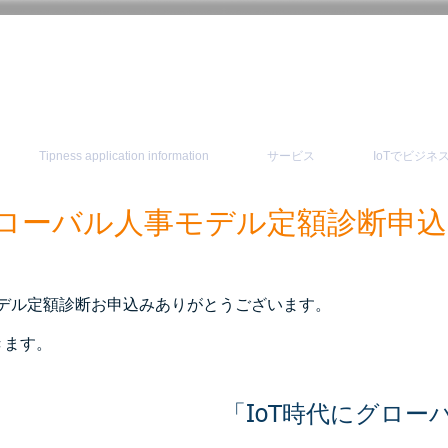
Tipness application information
サービス
IoTでビジ
グローバル人事モデル定額診断申
モデル定額診断お申込みありがとうございます。
きます。
「IoT時代にグロ